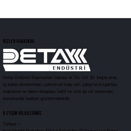
BIZLER HAKKINDA
Detay Endüstri Ekipmanları Sanayi ve Tic. Ltd. Şti. başta araç
içi kabin donanımları, çekmeceli kalıp rafı, çalışma tezgahları,
malzeme ve takım dolapları, hafif ve orta tip raf sistemleri
konusunda faaliyet göstermektedir.
İLETIŞIM BILGILERIMIZ
Türkiye —