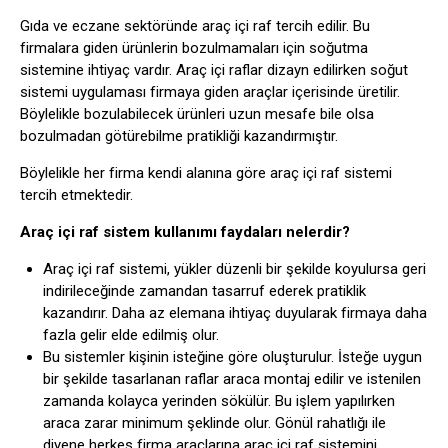
Gıda ve eczane sektöründe araç içi raf tercih edilir. Bu
firmalara giden ürünlerin bozulmamaları için soğutma
sistemine ihtiyaç vardır. Araç içi raflar dizayn edilirken soğut
sistemi uygulaması firmaya giden araçlar içerisinde üretilir.
Böylelikle bozulabilecek ürünleri uzun mesafe bile olsa
bozulmadan götürebilme pratikliği kazandırmıştır.
Böylelikle her firma kendi alanına göre araç içi raf sistemi
tercih etmektedir.
Araç içi raf sistem kullanımı faydaları nelerdir?
Araç içi raf sistemi, yükler düzenli bir şekilde koyulursa geri
indirileceğinde zamandan tasarruf ederek pratiklik
kazandırır. Daha az elemana ihtiyaç duyularak firmaya daha
fazla gelir elde edilmiş olur.
Bu sistemler kişinin isteğine göre oluşturulur. İsteğe uygun
bir şekilde tasarlanan raflar araca montaj edilir ve istenilen
zamanda kolayca yerinden sökülür. Bu işlem yapılırken
araca zarar minimum şeklinde olur. Gönül rahatlığı ile
diyene herkes firma araçlarına araç içi raf sistemini