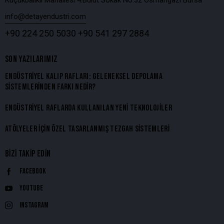
Küçükbalıklı Mahallesi 4.Bulut Sokak No:32 Osmangazi Bursa
info@detayendustri.com
+90 224 250 5030
+90 541 297 2884
SON YAZILARIMIZ
ENDÜSTRIYEL KALIP RAFLARI: GELENEKSEL DEPOLAMA
SISTEMLERINDEN FARKI NEDIR?
ENDÜSTRIYEL RAFLARDA KULLANILAN YENI TEKNOLOJILER
ATÖLYELER İÇIN ÖZEL TASARLANMIŞ TEZGAH SISTEMLERI
BIZI TAKIP EDIN
Facebook
Youtube
Instagram