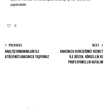
yaptırabilir.
0
PREVIOUS
NEXT
ARAÇ İÇI DONANIMLARI ILE
ARACINIZA VERECEĞIMIZ HIZMET
ATÖLYENIZI ARACINIZA TAŞIYORUZ
İLE DÜZEN, GÖRSELLIK VE
PROFESYONELLIK KATALIM