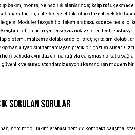
alıp bakım, montaj ve hazırlık alanlarında;
kalıp rafı
,
çekmeceli 
a ait aparatlar, ölçü aletleri ve el takımları düzenli şekilde taşı
le gelir. Modüler tezgah tipi takım arabası, sadece tesis içi k
 Araçtan indirilebilen ya da servis noktasında destek istasyo
olap sistemi
,
malzeme dolabı araç içi
,
araç içi takım dolabı
,
ar
 ekipman
altyapısını tamamlayan pratik bir çözüm sunar. Özell
ta hem sahada aynı düzen mantığıyla çalışmasına katkı sağla
en, güvenlik ve süreç standardizasyonu kazandıran modern bir
SIK SORULAN SORULAR
lunan; hem mobil takım arabası hem de kompakt çalışma istas