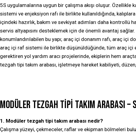
5S uygulamalarına uygun bir çalışma akışı oluşur. Özellikle k
sistemi
ve
enjeksiyon rafı
ile birlikte kullanıldığında, kalıplar
içindeki hazırlık, bakım ve sevkiyat adımları daha kontrollü ha
servis altyapısını desteklemek için de önemli avantaj sağlar.
konumlandırılabilen bu yapı;
araç içi donanım rafı
,
araç içi d
araç içi raf sistemi
ile birlikte düşünüldüğünde, tüm
araç içi
gerektiren
yol yardım aracı
projelerinde, ekiplerin hem araç
tezgah tipi takım arabası, işletmeye hareket kabiliyeti, düz
MODÜLER TEZGAH TIPI TAKIM ARABASI – 
1. Modüler tezgah tipi takım arabası nedir?
Çalışma yüzeyi, çekmeceler, raflar ve ekipman bölmeleri bu