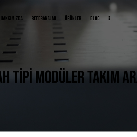
HAKKIMIZDA
REFERANSLAR
ÜRÜNLER
BLOG
H TIPI MODÜLER TAKIM A