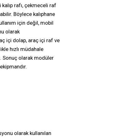
kalıp rafı
,
çekmeceli raf
nabilir. Böylece
kalıphane
ullanım için değil, mobil
nu olarak
aç içi dolap
,
araç içi raf
ve
ikle hızlı müdahale
r. Sonuç olarak modüler
 ekipmandır.
yonu olarak kullanılan