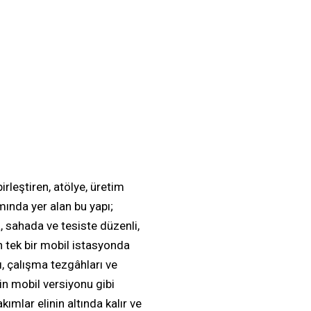
rleştiren, atölye, üretim
mında yer alan bu yapı;
, sahada ve tesiste düzenli,
n tek bir mobil istasyonda
ı, çalışma tezgâhları ve
n mobil versiyonu gibi
kımlar elinin altında kalır ve