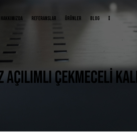
HAKKIMIZDA
REFERANSLAR
ÜRÜNLER
BLOG
 AÇILIMLI ÇEKMECELİ KALI