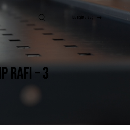
İLETIŞIME GEÇ
P RAFI – 3