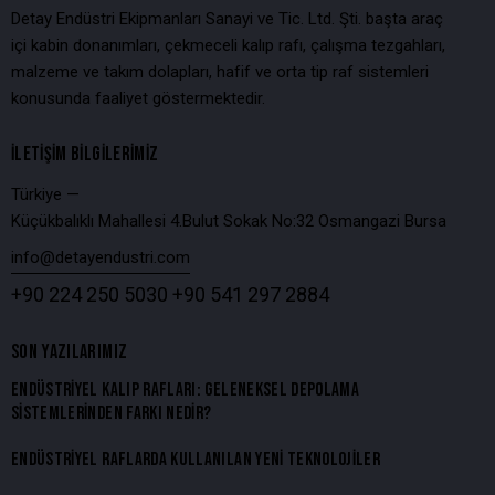
Detay Endüstri Ekipmanları Sanayi ve Tic. Ltd. Şti. başta araç
içi kabin donanımları, çekmeceli kalıp rafı, çalışma tezgahları,
malzeme ve takım dolapları, hafif ve orta tip raf sistemleri
konusunda faaliyet göstermektedir.
İLETIŞIM BILGILERIMIZ
Türkiye —
Küçükbalıklı Mahallesi 4.Bulut Sokak No:32 Osmangazi Bursa
info@detayendustri.com
+90 224 250 5030
+90 541 297 2884
SON YAZILARIMIZ
ENDÜSTRIYEL KALIP RAFLARI: GELENEKSEL DEPOLAMA
SISTEMLERINDEN FARKI NEDIR?
ENDÜSTRIYEL RAFLARDA KULLANILAN YENI TEKNOLOJILER