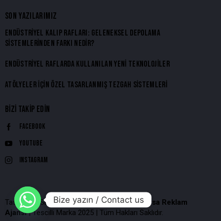
SON YAZILARIMIZ
ENDÜSTRIYEL KALIP RAFLARI: GELENEKSEL DEPOLAMA
SISTEMLERINDEN FARKI NEDIR?
ENDÜSTRIYEL RAFLARDA KULLANILAN YENI TEKNOLOJILER
ATÖLYELER İÇIN ÖZEL TASARLANMIŞ TEZGAH SISTEMLERI
BIZI TAKIP EDIN
Facebook
Youtube
Instagram
Bize yazın / Contact us
Tasarım & SEO => Yeşil SEO –
DigiBoost Bursa Reklam
Ajansı
| Tescilli Marka 2025 | Tüm Hakları Saklıdır.