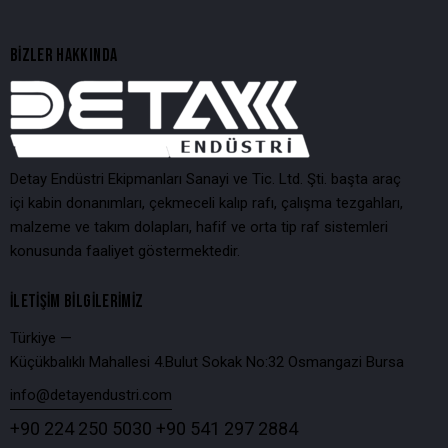
BIZLER HAKKINDA
Detay Endüstri Ekipmanları Sanayi ve Tic. Ltd. Şti. başta araç
içi kabin donanımları, çekmeceli kalıp rafı, çalışma tezgahları,
malzeme ve takım dolapları, hafif ve orta tip raf sistemleri
konusunda faaliyet göstermektedir.
İLETIŞIM BILGILERIMIZ
Türkiye —
Küçükbalıklı Mahallesi 4.Bulut Sokak No:32 Osmangazi Bursa
info@detayendustri.com
+90 224 250 5030
+90 541 297 2884