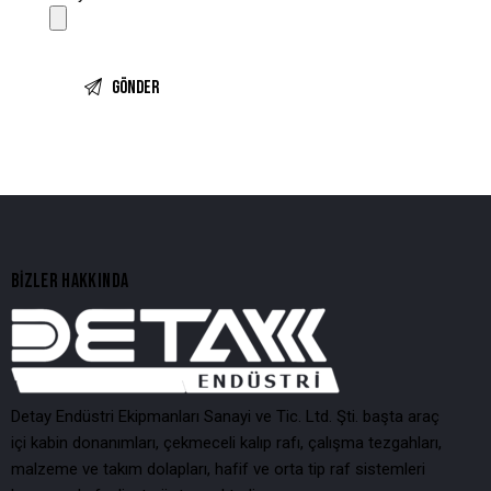
BIZLER HAKKINDA
Detay Endüstri Ekipmanları Sanayi ve Tic. Ltd. Şti. başta araç
içi kabin donanımları, çekmeceli kalıp rafı, çalışma tezgahları,
malzeme ve takım dolapları, hafif ve orta tip raf sistemleri