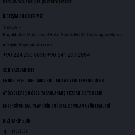
konusunda faaliyet göstermektedir.
İLETIŞIM BILGILERIMIZ
Türkiye —
Küçükbalıklı Mahallesi 4.Bulut Sokak No:32 Osmangazi Bursa
info@detayendustri.com
+90 224 250 5030
+90 541 297 2884
SON YAZILARIMIZ
ENDÜSTRIYEL RAFLARDA KULLANILAN YENI TEKNOLOJILER
ATÖLYELER İÇIN ÖZEL TASARLANMIŞ TEZGAH SISTEMLERI
ENJEKSIYON KALIPLARI İÇIN EN İDEAL DEPOLAMA YÖNTEMLERI
BIZI TAKIP EDIN
Facebook