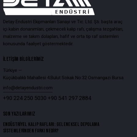
Detay Endüstri Ekipmanları Sanayi ve Tic. Ltd. Şti. başta araç
içi kabin donanımları, çekmeceli kalıp rafı, çalışma tezgahları,
malzeme ve takım dolapları, hafif ve orta tip raf sistemleri
konusunda faaliyet göstermektedir.
İLETIŞIM BILGILERIMIZ
Türkiye —
Küçükbalıklı Mahallesi 4.Bulut Sokak No:32 Osmangazi Bursa
info@detayendustri.com
+90 224 250 5030
+90 541 297 2884
SON YAZILARIMIZ
ENDÜSTRIYEL KALIP RAFLARI: GELENEKSEL DEPOLAMA
SISTEMLERINDEN FARKI NEDIR?