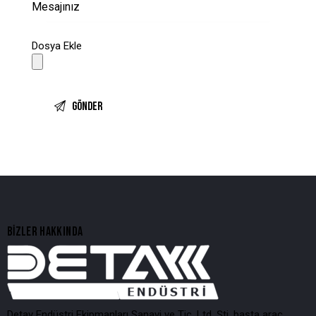
Dosya Ekle
BIZLER HAKKINDA
Detay Endüstri Ekipmanları Sanayi ve Tic. Ltd. Şti. başta araç