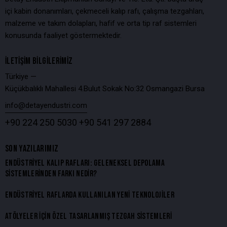
içi kabin donanımları, çekmeceli kalıp rafı, çalışma tezgahları,
malzeme ve takım dolapları, hafif ve orta tip raf sistemleri
konusunda faaliyet göstermektedir.
İLETIŞIM BILGILERIMIZ
Türkiye —
Küçükbalıklı Mahallesi 4.Bulut Sokak No:32 Osmangazi Bursa
info@detayendustri.com
+90 224 250 5030
+90 541 297 2884
SON YAZILARIMIZ
ENDÜSTRIYEL KALIP RAFLARI: GELENEKSEL DEPOLAMA
SISTEMLERINDEN FARKI NEDIR?
ENDÜSTRIYEL RAFLARDA KULLANILAN YENI TEKNOLOJILER
ATÖLYELER İÇIN ÖZEL TASARLANMIŞ TEZGAH SISTEMLERI