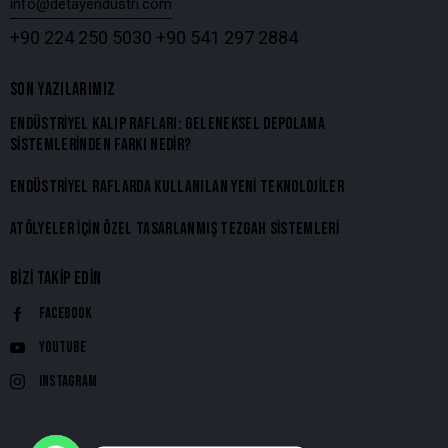
info@detayendustri.com
+90 224 250 5030
+90 541 297 2884
SON YAZILARIMIZ
ENDÜSTRIYEL KALIP RAFLARI: GELENEKSEL DEPOLAMA
SISTEMLERINDEN FARKI NEDIR?
ENDÜSTRIYEL RAFLARDA KULLANILAN YENI TEKNOLOJILER
ATÖLYELER İÇIN ÖZEL TASARLANMIŞ TEZGAH SISTEMLERI
BIZI TAKIP EDIN
Facebook
Youtube
Instagram