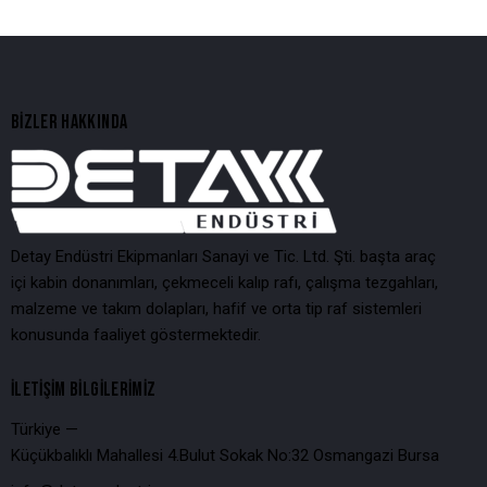
BIZLER HAKKINDA
Detay Endüstri Ekipmanları Sanayi ve Tic. Ltd. Şti. başta araç
içi kabin donanımları, çekmeceli kalıp rafı, çalışma tezgahları,
malzeme ve takım dolapları, hafif ve orta tip raf sistemleri
konusunda faaliyet göstermektedir.
İLETIŞIM BILGILERIMIZ
Türkiye —
Küçükbalıklı Mahallesi 4.Bulut Sokak No:32 Osmangazi Bursa