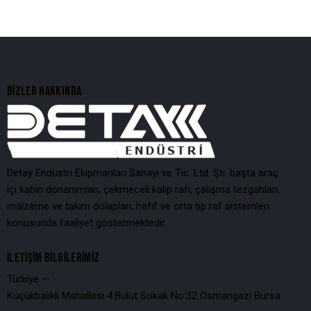
BIZLER HAKKINDA
Detay Endüstri Ekipmanları Sanayi ve Tic. Ltd. Şti. başta araç
içi kabin donanımları, çekmeceli kalıp rafı, çalışma tezgahları,
malzeme ve takım dolapları, hafif ve orta tip raf sistemleri
konusunda faaliyet göstermektedir.
İLETIŞIM BILGILERIMIZ
Türkiye —
Küçükbalıklı Mahallesi 4.Bulut Sokak No:32 Osmangazi Bursa