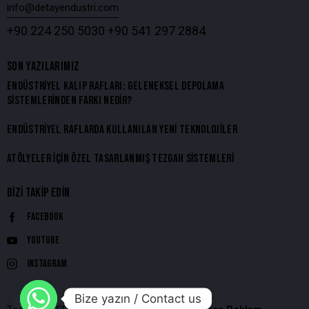
info@detayendustri.com
+90 224 250 5030
+90 541 297 2884
SON YAZILARIMIZ
ENDÜSTRIYEL KALIP RAFLARI: GELENEKSEL DEPOLAMA
SISTEMLERINDEN FARKI NEDIR?
ENDÜSTRIYEL RAFLARDA KULLANILAN YENI TEKNOLOJILER
ATÖLYELER İÇIN ÖZEL TASARLANMIŞ TEZGAH SISTEMLERI
BIZI TAKIP EDIN
Facebook
Youtube
Instagram
Bize yazın / Contact us