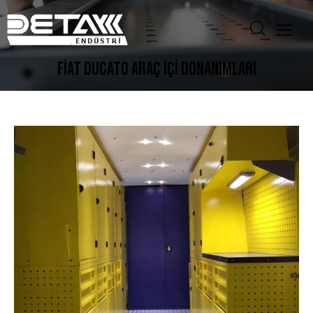
FİAT DUCATO ARAÇ İÇİ DONANIMLARI