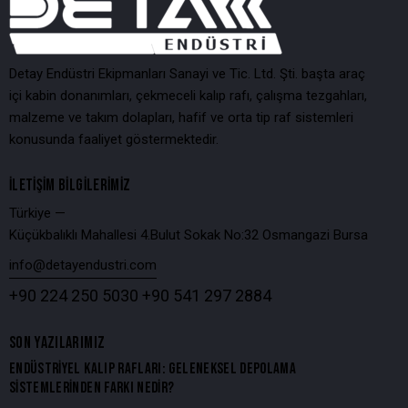
Detay Endüstri Ekipmanları Sanayi ve Tic. Ltd. Şti. başta araç
içi kabin donanımları, çekmeceli kalıp rafı, çalışma tezgahları,
malzeme ve takım dolapları, hafif ve orta tip raf sistemleri
konusunda faaliyet göstermektedir.
İLETIŞIM BILGILERIMIZ
Türkiye —
Küçükbalıklı Mahallesi 4.Bulut Sokak No:32 Osmangazi Bursa
info@detayendustri.com
+90 224 250 5030
+90 541 297 2884
SON YAZILARIMIZ
ENDÜSTRIYEL KALIP RAFLARI: GELENEKSEL DEPOLAMA
SISTEMLERINDEN FARKI NEDIR?