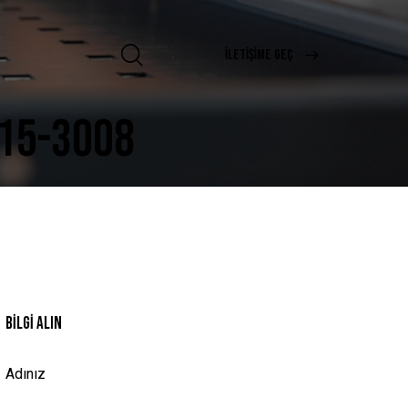
İLETIŞIME GEÇ
-15-3008
BILGI ALIN