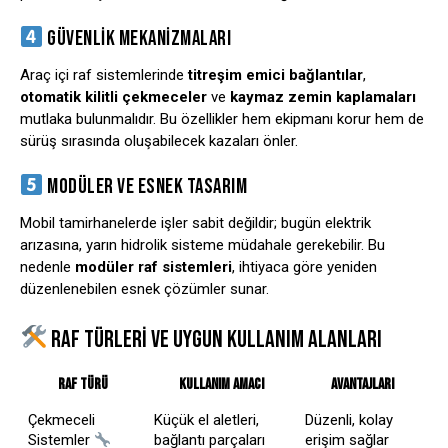
GÜVENLIK MEKANIZMALARI
Araç içi raf sistemlerinde
titreşim emici bağlantılar
,
otomatik kilitli çekmeceler
ve
kaymaz zemin kaplamaları
mutlaka bulunmalıdır. Bu özellikler hem ekipmanı korur hem de
sürüş sırasında oluşabilecek kazaları önler.
MODÜLER VE ESNEK TASARIM
Mobil tamirhanelerde işler sabit değildir; bugün elektrik
arızasına, yarın hidrolik sisteme müdahale gerekebilir. Bu
nedenle
modüler raf sistemleri
, ihtiyaca göre yeniden
düzenlenebilen esnek çözümler sunar.
RAF TÜRLERI VE UYGUN KULLANIM ALANLARI
Raf Türü
Kullanım Amacı
Avantajları
Çekmeceli
Küçük el aletleri,
Düzenli, kolay
Sistemler
bağlantı parçaları
erişim sağlar