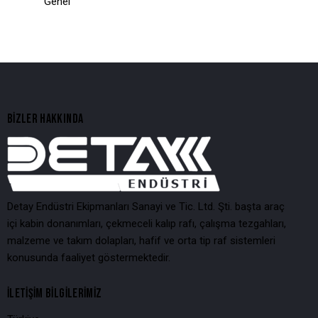
Genel
BIZLER HAKKINDA
Detay Endüstri Ekipmanları Sanayi ve Tic. Ltd. Şti. başta araç
içi kabin donanımları, çekmeceli kalıp rafı, çalışma tezgahları,
malzeme ve takım dolapları, hafif ve orta tip raf sistemleri
konusunda faaliyet göstermektedir.
İLETIŞIM BILGILERIMIZ