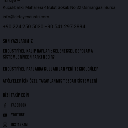
Türkiye —
Küçükbalıklı Mahallesi 4.Bulut Sokak No:32 Osmangazi Bursa
info@detayendustri.com
+90 224 250 5030
+90 541 297 2884
SON YAZILARIMIZ
ENDÜSTRIYEL KALIP RAFLARI: GELENEKSEL DEPOLAMA
SISTEMLERINDEN FARKI NEDIR?
ENDÜSTRIYEL RAFLARDA KULLANILAN YENI TEKNOLOJILER
ATÖLYELER İÇIN ÖZEL TASARLANMIŞ TEZGAH SISTEMLERI
BIZI TAKIP EDIN
Facebook
Youtube
Instagram