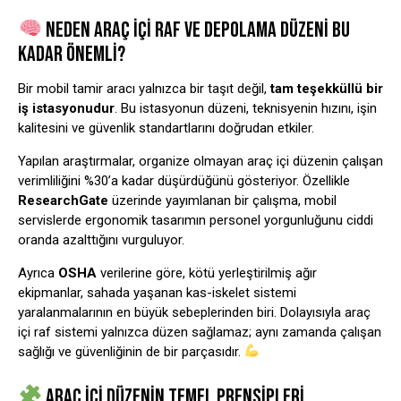
NEDEN ARAÇ İÇI RAF VE DEPOLAMA DÜZENI BU
KADAR ÖNEMLI?
Bir mobil tamir aracı yalnızca bir taşıt değil,
tam teşekküllü bir
iş istasyonudur
. Bu istasyonun düzeni, teknisyenin hızını, işin
kalitesini ve güvenlik standartlarını doğrudan etkiler.
Yapılan araştırmalar, organize olmayan araç içi düzenin çalışan
verimliliğini %30’a kadar düşürdüğünü gösteriyor. Özellikle
ResearchGate
üzerinde yayımlanan bir çalışma, mobil
servislerde ergonomik tasarımın personel yorgunluğunu ciddi
oranda azalttığını vurguluyor.
Ayrıca
OSHA
verilerine göre, kötü yerleştirilmiş ağır
ekipmanlar, sahada yaşanan kas-iskelet sistemi
yaralanmalarının en büyük sebeplerinden biri. Dolayısıyla araç
içi raf sistemi yalnızca düzen sağlamaz; aynı zamanda çalışan
sağlığı ve güvenliğinin de bir parçasıdır.
ARAÇ İÇI DÜZENIN TEMEL PRENSIPLERI