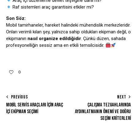
Araç içi düzenleme devlet teşviğine dahil mi?
Raf sistemleri araç garantisini etkiler mi?
Son Söz:
Mobil tamirhaneler, hareket halindeki mühendislik merkezleridir.
Onları verimli kılan şey, yalnızca sahip oldukları ekipman değil, o
ekipmanın
nasıl organize edildiğidir
. Çünkü düzen, sahada
profesyonelliğin sessiz ama en etkili temsilcisidir.
0
PREVIOUS
NEXT
MOBIL SERVIS ARAÇLARI İÇIN ARAÇ
ÇALIŞMA TEZGAHLARINDA
İÇI EKIPMAN SEÇIMI
AYDINLATMANIN ÖNEMI VE DOĞRU
SEÇIM KRITERLERI