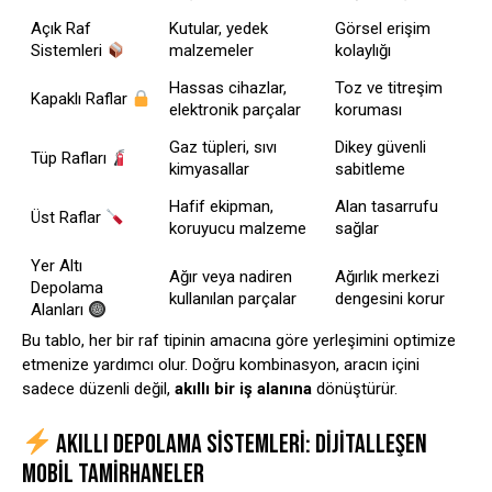
Açık Raf
Kutular, yedek
Görsel erişim
Sistemleri
malzemeler
kolaylığı
Hassas cihazlar,
Toz ve titreşim
Kapaklı Raflar
elektronik parçalar
koruması
Gaz tüpleri, sıvı
Dikey güvenli
Tüp Rafları
kimyasallar
sabitleme
Hafif ekipman,
Alan tasarrufu
Üst Raflar
koruyucu malzeme
sağlar
Yer Altı
Ağır veya nadiren
Ağırlık merkezi
Depolama
kullanılan parçalar
dengesini korur
Alanları
Bu tablo, her bir raf tipinin amacına göre yerleşimini optimize
etmenize yardımcı olur. Doğru kombinasyon, aracın içini
sadece düzenli değil,
akıllı bir iş alanına
dönüştürür.
AKILLI DEPOLAMA SISTEMLERI: DIJITALLEŞEN
MOBIL TAMIRHANELER