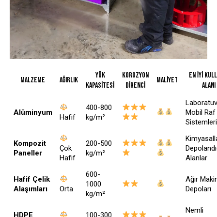
Yük
Korozyon
En İyi Kul
Malzeme
Ağırlık
Maliyet
Kapasitesi
Direnci
Alanı
Laboratuva
400-800
Alüminyum
Mobil Raf
Hafif
kg/m²
Sistemleri
Kimyasall
Kompozit
200-500
Çok
Depolandı
Paneller
kg/m²
Hafif
Alanlar
600-
Hafif Çelik
Ağır Maki
1000
Alaşımları
Orta
Depoları
kg/m²
Nemli
HDPE
100-300