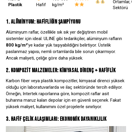
Ortamlar,
Plastik
Hafif
kg/m²
Sektörü
1. ALÜMINYUM: HAFIFLIĞIN ŞAMPIYONU
Alüminyum raflar, özellikle sık sık yer değiştiren mobil
sistemler için ideal.
ULINE
gibi tedarikçiler, alüminyum rafların
800 kg/m²
’ye kadar yük taşıyabildiğini belirtiyor. Üstelik
paslanmaz yapısı, nemli ortamlarda bile sorun çıkarmıyor.
Ancak maliyeti, çeliğe göre daha yüksek.
2. KOMPOZIT MALZEMELER: KIMYASAL DIRENÇ + HAFIFLIK
Karbon fiber veya plastik kompozitler, kimyasal direnci yüksek
olduğu için laboratuvarlarda ve ilaç sektöründe tercih ediliyor.
Örneğin,
Intertek
raporlarına göre, kompozit raflar asit
buharına maruz kalan depolar için en güvenli seçenek. Fakat
yüksek maliyet, kullanımını özel projelerle sınırlıyor.
3. HAFIF ÇELIK ALAŞIMLARI: EKONOMIK DAYANIKLILIK