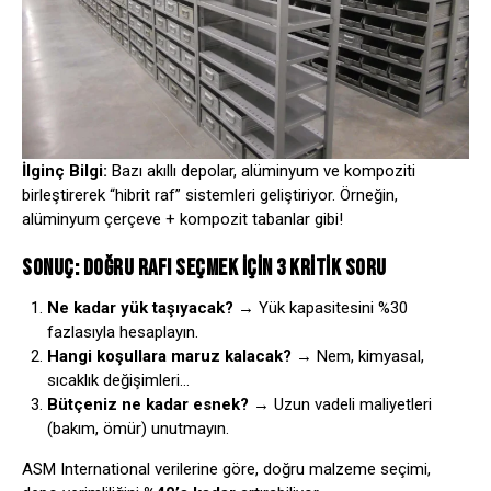
İlginç Bilgi:
Bazı akıllı depolar, alüminyum ve kompoziti
birleştirerek “hibrit raf” sistemleri geliştiriyor. Örneğin,
alüminyum çerçeve + kompozit tabanlar gibi!
SONUÇ: DOĞRU RAFI SEÇMEK İÇIN 3 KRITIK SORU
Ne kadar yük taşıyacak?
→ Yük kapasitesini %30
fazlasıyla hesaplayın.
Hangi koşullara maruz kalacak?
→ Nem, kimyasal,
sıcaklık değişimleri…
Bütçeniz ne kadar esnek?
→ Uzun vadeli maliyetleri
(bakım, ömür) unutmayın.
ASM International
verilerine göre, doğru malzeme seçimi,