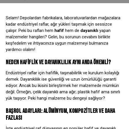
Selam! Depolardan fabrikalara, laboratuvarlardan mağazalara
kadar endüstriyel raflar, ağır yükleri taşımak için sessizce
çalışır. Peki bu rafları hem
hafif
hem de
dayanıklı
yapan
malzemeler hangileri? Gelin, bu sorunun cevabını birlikte
keşfedelim ve ihtiyacınıza uygun malzemeyi bulmanıza
yardımcı olalım!
NEDEN HAFIFLIK VE DAYANIKLILIK AYNI ANDA ÖNEMLI?
Endüstriyel raflar için hafiflik, taşınabilirlik ve kurulum kolaylığı
demek. Dayanıklılık ise güvenliği ve uzun ömürlülüğü garanti
ediyor. Ancak bu ikisini birleştirmek her malzemede mümkün
değil. Örneğin, çelik dayanıklı ama ağır; plastik hafif ama sınırlı
yük taşıyor. Peki hangi malzeme bu dengeyi sağlıyor?
BAŞROL ADAYLARI: ALÜMINYUM, KOMPOZITLER VE DAHA
FAZLASI
İşte endüstriyel raf dünyasının en popüler hafif ve dayanıklı