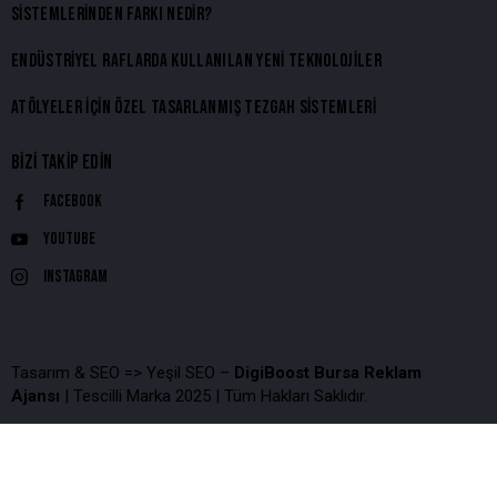
SISTEMLERINDEN FARKI NEDIR?
ENDÜSTRIYEL RAFLARDA KULLANILAN YENI TEKNOLOJILER
ATÖLYELER İÇIN ÖZEL TASARLANMIŞ TEZGAH SISTEMLERI
BIZI TAKIP EDIN
Facebook
Youtube
Instagram
Tasarım & SEO => Yeşil SEO –
DigiBoost Bursa Reklam
Ajansı
| Tescilli Marka 2025 | Tüm Hakları Saklıdır.