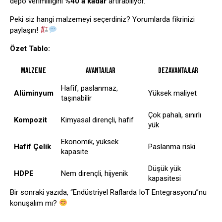
depo verimliliğini
%40’a kadar
artırabiliyor.
Peki siz hangi malzemeyi seçerdiniz? Yorumlarda fikrinizi
paylaşın!
Özet Tablo:
Malzeme
Avantajlar
Dezavantajlar
Hafif, paslanmaz,
Alüminyum
Yüksek maliyet
taşınabilir
Çok pahalı, sınırlı
Kompozit
Kimyasal dirençli, hafif
yük
Ekonomik, yüksek
Hafif Çelik
Paslanma riski
kapasite
Düşük yük
HDPE
Nem dirençli, hijyenik
kapasitesi
Bir sonraki yazıda, “Endüstriyel Raflarda IoT Entegrasyonu”nu
konuşalım mı?