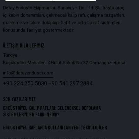
Detay Endüstri Ekipmanları Sanayi ve Tic. Ltd. Şti. başta araç
içi kabin donanımları, çekmeceli kalıp rafı, çalışma tezgahları,
malzeme ve takım dolapları, hafif ve orta tip raf sistemleri
konusunda faaliyet göstermektedir.
İLETIŞIM BILGILERIMIZ
Türkiye —
Küçükbalıklı Mahallesi 4.Bulut Sokak No:32 Osmangazi Bursa
info@detayendustri.com
+90 224 250 5030
+90 541 297 2884
SON YAZILARIMIZ
ENDÜSTRIYEL KALIP RAFLARI: GELENEKSEL DEPOLAMA
SISTEMLERINDEN FARKI NEDIR?
ENDÜSTRIYEL RAFLARDA KULLANILAN YENI TEKNOLOJILER