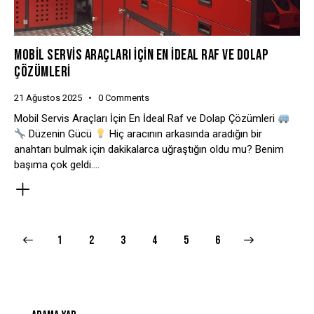
MOBIL SERVIS ARAÇLARI İÇIN EN İDEAL RAF VE DOLAP
ÇÖZÜMLERI
21 Ağustos 2025
0
Comments
Mobil Servis Araçları İçin En İdeal Raf ve Dolap Çözümleri
Düzenin Gücü
Hiç aracının arkasında aradığın bir
anahtarı bulmak için dakikalarca uğraştığın oldu mu? Benim
başıma çok geldi.…
1
2
3
4
>
5
6